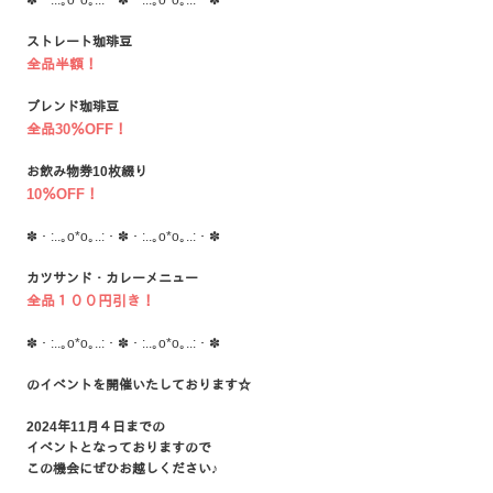
✽・:..｡o*o｡..:・✽・:..｡o*o｡..:・✽
ストレート珈琲豆
全品半額！
ブレンド珈琲豆
全品30％OFF！
お飲み物券10枚綴り
10％OFF！
✽・:..｡o*o｡..:・✽・:..｡o*o｡..:・✽
カツサンド・カレーメニュー
全品１００円引き！
✽・:..｡o*o｡..:・✽・:..｡o*o｡..:・✽
のイベントを
開催いたしております☆
2024年11月４日までの
イベントとなっておりますので
この機会にぜひお越しください♪