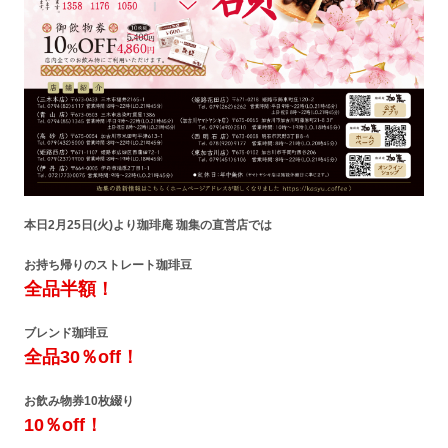
本日2月25日(火)より
珈琲庵 珈集の直営店では
お持ち帰りの
ストレート珈琲豆
全品半額！
ブレンド珈琲豆
全品30％off！
お飲み物券10枚綴り
10％off！