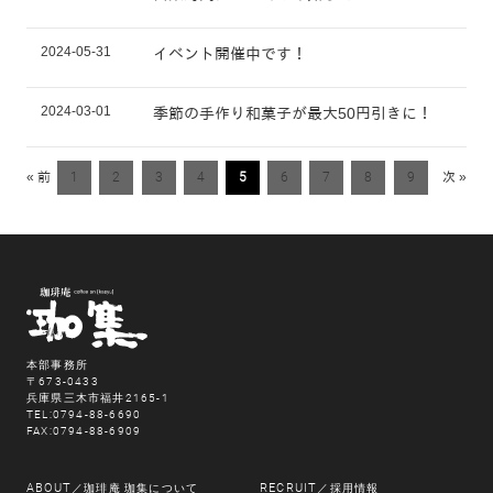
2024-05-31
イベント開催中です！
2024-03-01
季節の手作り和菓子が最大50円引きに！
« 前
1
2
3
4
5
6
7
8
9
次 »
本部事務所
〒673-0433
兵庫県三木市福井2165-1
TEL:0794-88-6690
FAX:0794-88-6909
ABOUT
RECRUIT
／珈琲庵 珈集について
／採用情報