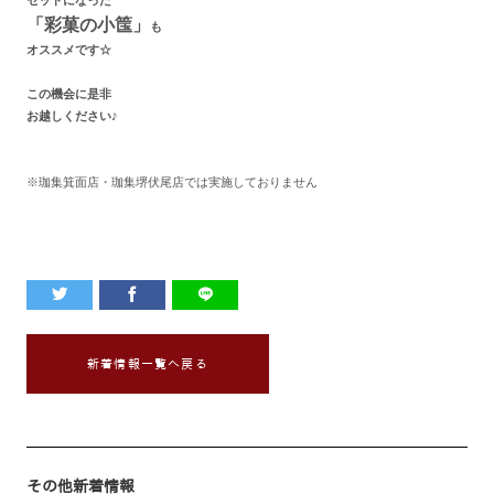
セットになった
「彩菓の小筺」
も
オススメです☆
この機会に是非
お越しください♪
※珈集箕面店・珈集堺伏尾店では実施しておりません
新着情報一覧へ戻る
その他新着情報