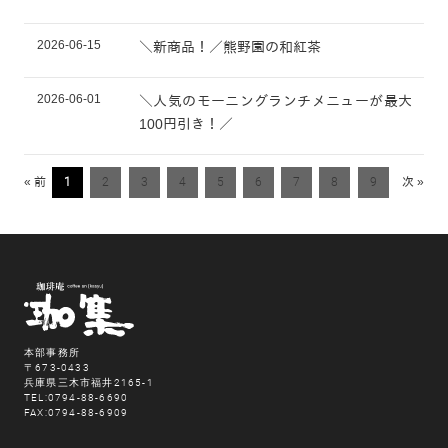
2026-06-15
＼新商品！／熊野園の和紅茶
2026-06-01
＼人気のモーニングランチメニューが最大
100円引き！／
« 前
1
2
3
4
5
6
7
8
9
次 »
本部事務所
〒673-0433
兵庫県三木市福井2165-1
TEL:0794-88-6690
FAX:0794-88-6909