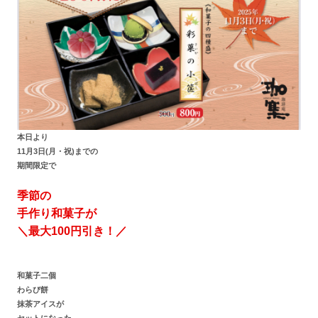
本日より
11月3日(月・祝)までの
期間限定で
季節の
手作り和菓子が
＼最大100円引き！／
和菓子二個
わらび餅
抹茶アイスが