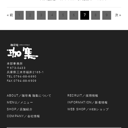
« 前
1
2
3
4
5
6
7
8
9
次 »
本部事務所
〒673-0433
兵庫県三木市福井2165-1
TEL:0794-88-6690
FAX:0794-88-6909
ABOUT
RECRUIT
／珈琲庵 珈集について
／採用情報
MENU
INFORMATION
／メニュー
／新着情報
SHOP
WEB SHOP
／店舗紹介
／WEBショップ
COMPANY
／会社情報