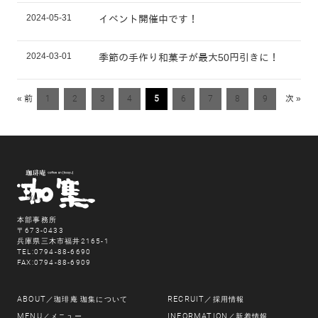
2024-05-31
イベント開催中です！
2024-03-01
季節の手作り和菓子が最大50円引きに！
« 前
1
2
3
4
5
6
7
8
9
次 »
本部事務所
〒673-0433
兵庫県三木市福井2165-1
TEL:0794-88-6690
FAX:0794-88-6909
ABOUT
RECRUIT
／珈琲庵 珈集について
／採用情報
MENU
INFORMATION
／メニュー
／新着情報