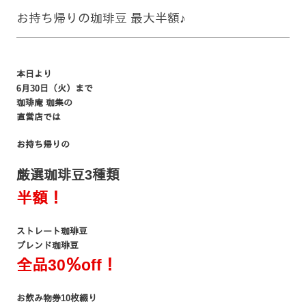
お持ち帰りの珈琲豆 最大半額♪
本日より
6月30日（火）まで
珈琲庵 珈集の
直営店では
お持ち帰りの
厳選珈琲豆3種類
半額！
ストレート珈琲豆
ブレンド珈琲豆
全品30％off！
お飲み物券10枚綴り