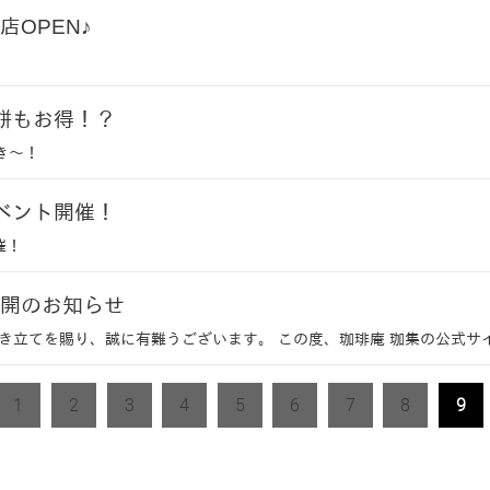
店OPEN♪
餅もお得！？
き～！
ベント開催！
催！
開のお知らせ
き立てを賜り、誠に有難うございます。 この度、珈琲庵 珈集の公式サ
1
2
3
4
5
6
7
8
9