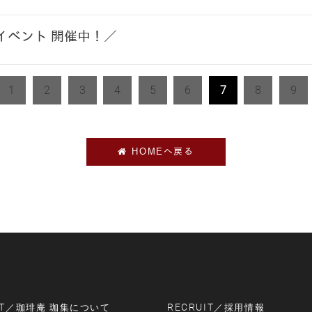
イベント 開催中！／
1
2
3
4
5
6
7
8
9
HOMEへ戻る
T
RECRUIT
／珈琲庵 珈集について
／採用情報