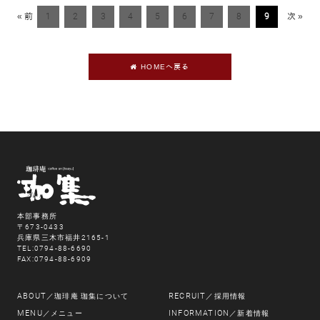
« 前
1
2
3
4
5
6
7
8
9
次 »
HOMEへ戻る
本部事務所
〒673-0433
兵庫県三木市福井2165-1
TEL:0794-88-6690
FAX:0794-88-6909
ABOUT
RECRUIT
／珈琲庵 珈集について
／採用情報
MENU
INFORMATION
／メニュー
／新着情報