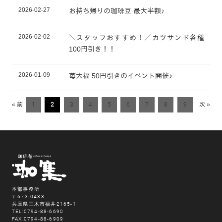
2026-02-27
お持ち帰りの珈琲豆 最大半額♪
2026-02-02
＼スタッフおすすめ！／カツサンド各種
100円引き！！
2026-01-09
苺大福 50円引きのイベント開催♪
« 前
1
2
3
4
5
6
7
8
9
次 »
本部事務所
〒673-0433
兵庫県三木市福井2165-1
TEL:0794-88-6690
FAX:0794-88-6909