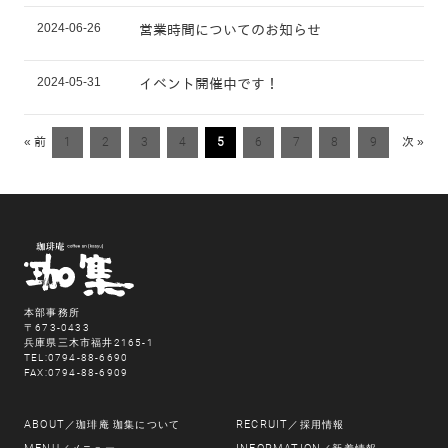
2024-06-26
営業時間についてのお知らせ
2024-05-31
イベント開催中です！
« 前
1
2
3
4
5
6
7
8
9
次 »
本部事務所
〒673-0433
兵庫県三木市福井2165-1
TEL:0794-88-6690
FAX:0794-88-6909
ABOUT
RECRUIT
／珈琲庵 珈集について
／採用情報