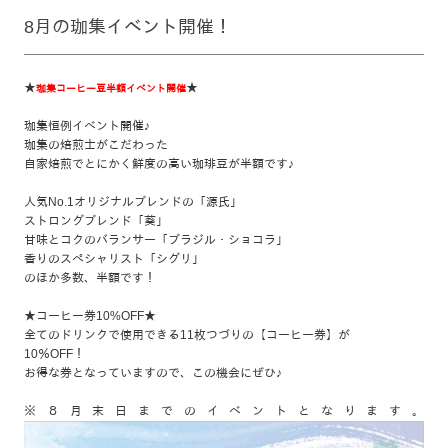
8月の珈集イベント開催！
★
★
珈集コーヒー豆半額イベント開催
珈集恒例イベント開催♪
珈集の焙煎士がこだわった
自家焙煎でとにかく鮮度の高い珈琲豆が半額です♪
人気No.1オリジナルブレンドの「源氏」
ストロングブレンド「葵」
甘味とコクのバランサー「ブラジル・ショコラ」
香りのスペシャリスト「シグリ」
のほか多数、半額です！
★コーヒー券10%OFF★
全てのドリンクで使用できる11枚つづりの【コーヒー券】が
10％OFF！
お得な券となっていますので、この機会にぜひ♪
※８月末日までのイベントとなります。