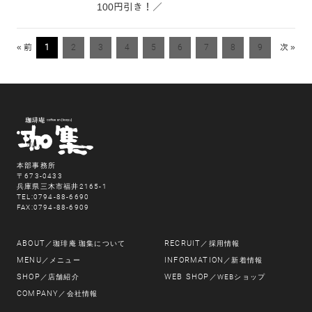
100円引き！／
« 前
1
2
3
4
5
6
7
8
9
次 »
本部事務所
〒673-0433
兵庫県三木市福井2165-1
TEL:0794-88-6690
FAX:0794-88-6909
ABOUT
RECRUIT
／珈琲庵 珈集について
／採用情報
MENU
INFORMATION
／メニュー
／新着情報
SHOP
WEB SHOP
／店舗紹介
／WEBショップ
COMPANY
／会社情報