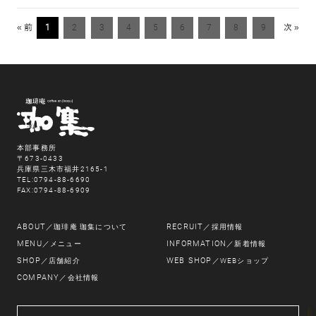
« 前
1
2
3
4
5
6
7
8
9
次 »
本部事務所
〒673-0433
兵庫県三木市福井2165-1
TEL:0794-88-6690
FAX:0794-88-6909
ABOUT
RECRUIT
／珈琲庵 珈集について
／採用情報
MENU
INFORMATION
／メニュー
／新着情報
SHOP
WEB SHOP
／店舗紹介
／WEBショップ
COMPANY
／会社情報