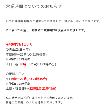
営業時間についてのお知らせ
いつも珈琲庵 珈集をご愛顧いただきまして、誠にありがとうございます。
この度下記の通り一部店舗の営業時間を変更させて頂きます。
令和6年7月1日より
〇青山店(三木市)
平日9時～22時(LO 21時45分)
※月曜日は19時閉店
土日・祝日
8時
～22時(LO 21時45分)
〇姫路花田店
平日
9時～22時(LO 21時45分)
※月曜日は19時閉店
土日・祝日8時～
22時(LO 21時45分)
誠に勝手ではございますが何卒ご容赦くださいませ。
皆様のご来店、心よりお待ちしております。