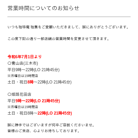
営業時間についてのお知らせ
いつも珈琲庵 珈集をご愛顧いただきまして、誠にありがとうございます。
この度下記の通り一部店舗の営業時間を変更させて頂きます。
令和6年7月1日より
〇青山店(三木市)
平日9時～22時(LO 21時45分)
※月曜日は19時閉店
土日・祝日
8時
～22時(LO 21時45分)
〇姫路花田店
平日
9時～22時(LO 21時45分)
※月曜日は19時閉店
土日・祝日8時～
22時(LO 21時45分)
誠に勝手ではございますが何卒ご容赦くださいませ。
皆様のご来店、心よりお待ちしております。