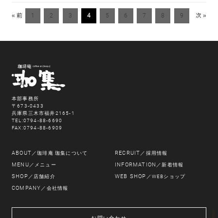
« 前
1
2
3
4
5
6
7
8
9
次 »
本部事務所
〒673-0433
兵庫県三木市福井2165-1
TEL:0794-88-6690
FAX:0794-88-6909
ABOUT
RECRUIT
／珈琲庵 珈集について
／採用情報
MENU
INFORMATION
／メニュー
／新着情報
SHOP
WEB SHOP
／店舗紹介
／WEBショップ
COMPANY
／会社情報