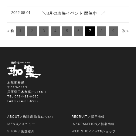
2022-08-01
＼8月の珈集イベント 開催中！／
« 前
1
2
3
4
5
6
7
8
9
次 »
本部事務所
〒673-0433
兵庫県三木市福井2165-1
TEL:0794-88-6690
FAX:0794-88-6909
ABOUT
RECRUIT
／珈琲庵 珈集について
／採用情報
MENU
INFORMATION
／メニュー
／新着情報
SHOP
WEB SHOP
／店舗紹介
／WEBショップ