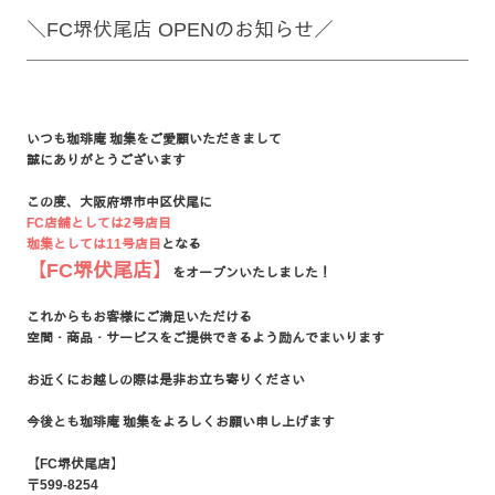
＼FC堺伏尾店 OPENのお知らせ／
いつも珈琲庵 珈集を
ご愛顧いただきまして
誠にありがとうございます
この度、大阪府堺市中区伏尾に
FC店舗としては2号店目
珈集としては11号店目
となる
【FC堺伏尾店】
をオープンいたしました！
これからもお客様に
ご満足いただける
空間・商品・サービスを
ご提供できるよう
励んでまいります
お近くにお越しの際は
是非お立ち寄りください
今後とも珈琲庵 珈集を
よろしくお願い申し上げます
【FC堺伏尾店】
〒599-8254