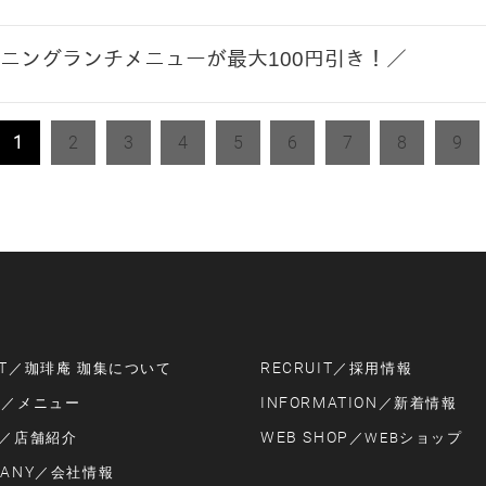
ニングランチメニューが最大100円引き！／
1
2
3
4
5
6
7
8
9
T
RECRUIT
／珈琲庵 珈集について
／採用情報
U
INFORMATION
／メニュー
／新着情報
WEB SHOP
／店舗紹介
／WEBショップ
ANY
／会社情報