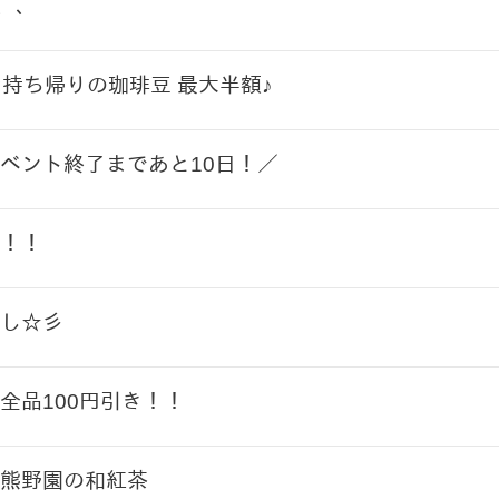
、、、
お持ち帰りの珈琲豆 最大半額♪
ベント終了まであと10日！／
！！
し☆彡
全品100円引き！！
熊野園の和紅茶