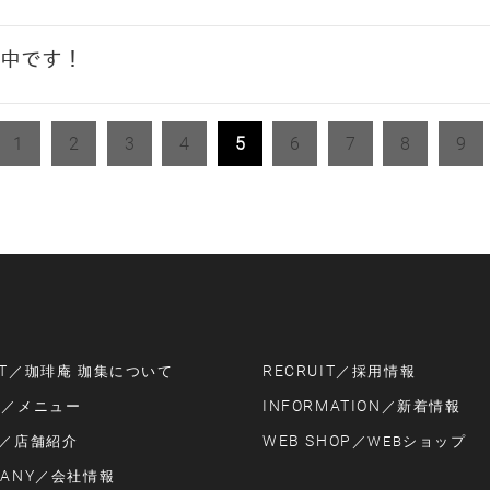
中です！
1
2
3
4
5
6
7
8
9
T
RECRUIT
／珈琲庵 珈集について
／採用情報
U
INFORMATION
／メニュー
／新着情報
WEB SHOP
／店舗紹介
／WEBショップ
ANY
／会社情報