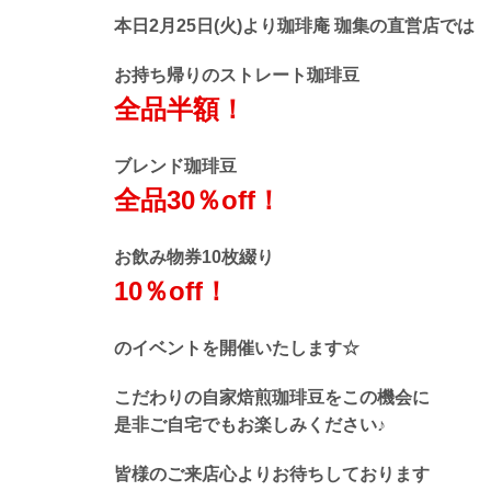
本日2月25日(火)より
珈琲庵 珈集の直営店では
お持ち帰りの
ストレート珈琲豆
全品半額！
ブレンド珈琲豆
全品30％off！
お飲み物券10枚綴り
10％off！
のイベントを開催いたします☆
こだわりの自家焙煎珈琲豆を
この機会に
是非ご自宅でも
お楽しみください♪
皆様のご来店
心よりお待ちしております