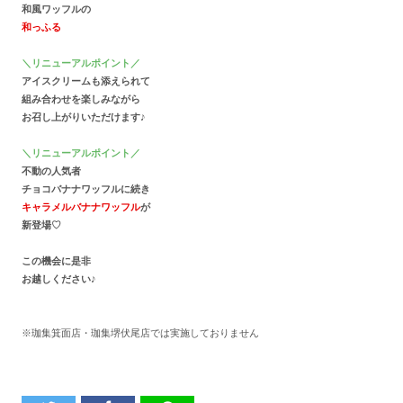
和風ワッフルの
和っふる
＼リニューアルポイント／
アイスクリームも添えられて
組み合わせを楽しみながら
お召し上がりいただけます♪
＼リニューアルポイント／
不動の人気者
チョコバナナワッフルに続き
キャラメルバナナワッフル
が
新登場♡
この機会に是非
お越しください♪
※珈集箕面店・珈集堺伏尾店では実施しておりません