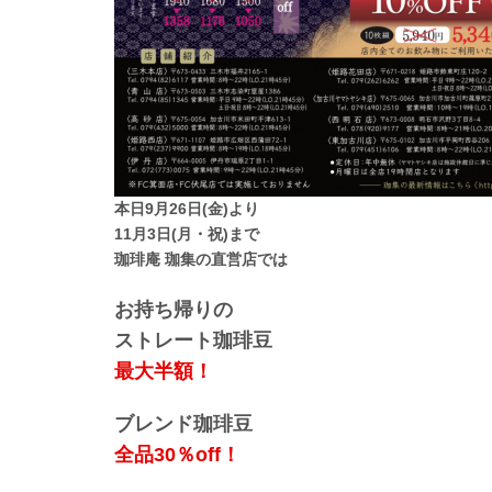
本日9月26日(金)より
11月3日(月・祝)まで
珈琲庵 珈集の直営店では
お持ち帰りの
ストレート珈琲豆
最大半額！
ブレンド珈琲豆
全品30％off！