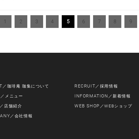
1
2
3
4
5
6
7
8
9
T
RECRUIT
／珈琲庵 珈集について
／採用情報
U
INFORMATION
／メニュー
／新着情報
WEB SHOP
／店舗紹介
／WEBショップ
ANY
／会社情報