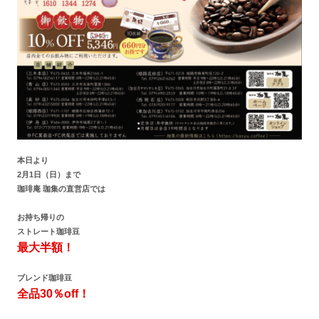
本日より
2月1日（日）まで
珈琲庵 珈集の直営店では
お持ち帰りの
ストレート珈琲豆
最大半額！
ブレンド珈琲豆
全品30％off！