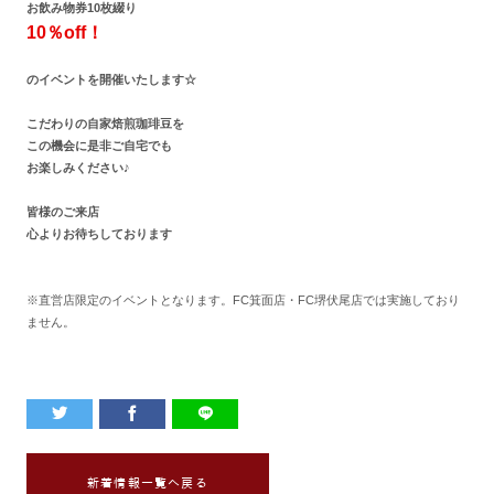
お飲み物券10枚綴り
10％off！
のイベントを開催いたします☆
こだわりの自家焙煎珈琲豆を
この機会に是非ご自宅でも
お楽しみください♪
皆様のご来店
心よりお待ちしております
※直営店限定のイベントとなります。FC箕面店・FC堺伏尾店では実施しており
ません。
新着情報一覧へ戻る