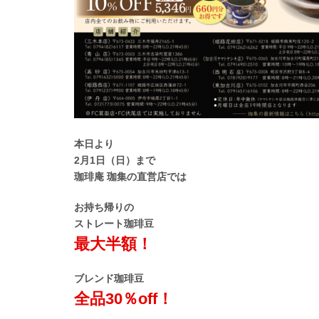
本日より
2月1日（日）まで
珈琲庵 珈集の直営店では
お持ち帰りの
ストレート珈琲豆
最大半額！
ブレンド珈琲豆
全品30％off！