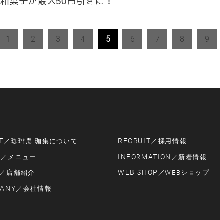
和菓子が最大50円引きに！
1
2
3
4
5
6
7
8
9
T
RECRUIT
／珈琲庵 珈集について
／採用情報
U
INFORMATION
／メニュー
／新着情報
WEB SHOP
／店舗紹介
／WEBショップ
ANY
／会社情報