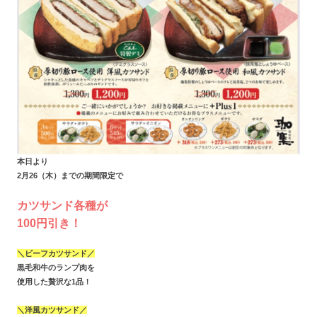
本日より
2月26（木）までの期間限定で
カツサンド各種が
100円引き！
＼ビーフカツサンド／
黒毛和牛のランプ肉を
使用した贅沢な1品！
＼洋風カツサンド／