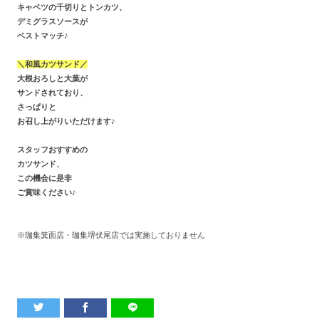
キャベツの千切りとトンカツ、
デミグラスソースが
ベストマッチ♪
＼和風カツサンド／
大根おろしと大葉が
サンドされており、
さっぱりと
お召し上がりいただけます♪
スタッフおすすめの
カツサンド、
この機会に是非
ご賞味ください♪
※珈集箕面店・珈集堺伏尾店では実施しておりません