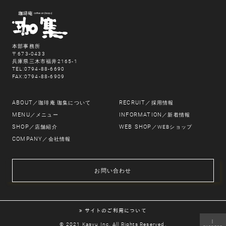
本部事務所
〒673-0433
兵庫県三木市福井2165-1
TEL:0794-88-6690
FAX:0794-88-6909
ABOUT
RECRUIT
／珈琲庵 珈集について
／採用情報
MENU
INFORMATION
／メニュー
／新着情報
SHOP
WEB SHOP
／店舗紹介
／WEBショップ
COMPANY
／会社情報
お問い合わせ
サイトのご利用について
｜
© 2021 Kasyu Inc. All Rights Reserved.