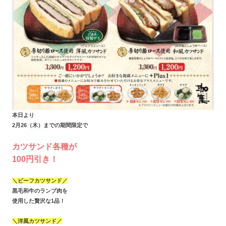
本日より
2月26（木）までの期間限定で
カツサンド各種が
100円引き！
＼ビーフカツサンド／
黒毛和牛のランプ肉を
使用した贅沢な1品！
＼洋風カツサンド／