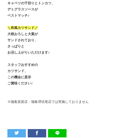
キャベツの千切りとトンカツ、
デミグラスソースが
ベストマッチ♪
＼和風カツサンド／
大根おろしと大葉が
サンドされており、
さっぱりと
お召し上がりいただけます♪
スタッフおすすめの
カツサンド、
この機会に是非
ご賞味ください♪
※珈集箕面店・珈集堺伏尾店では実施しておりません