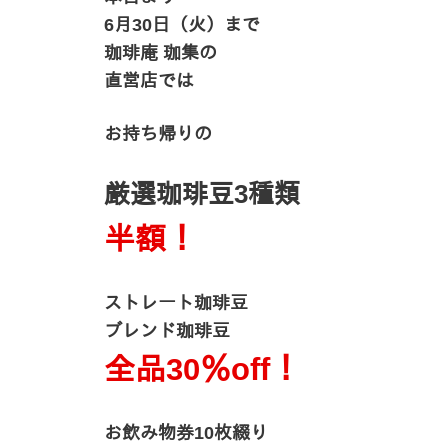
6月30日（火）まで
珈琲庵 珈集の
直営店では
お持ち帰りの
厳選珈琲豆3種類
半額！
ストレート珈琲豆
ブレンド珈琲豆
全品30％off！
お飲み物券10枚綴り