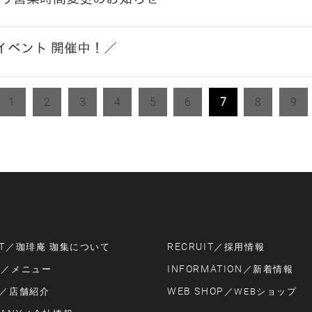
イベント 開催中！／
1
2
3
4
5
6
7
8
9
T
RECRUIT
／珈琲庵 珈集について
／採用情報
U
INFORMATION
／メニュー
／新着情報
WEB SHOP
／店舗紹介
／WEBショップ