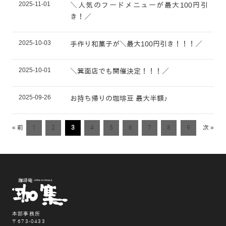
2025-11-01
＼人気のフードメニューが最大100円引
き！／
2025-10-03
手作り和菓子が＼最大100円引き！！！／
2025-10-01
＼箕面店でも開催決定！！！／
2025-09-26
お持ち帰りの珈琲豆 最大半額♪
« 前
1
2
3
4
5
6
7
8
9
次 »
本部事務所
〒673-0433