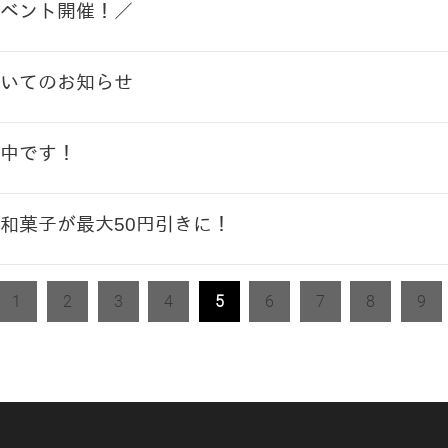
ベント開催！／
いてのお知らせ
中です！
和菓子が最大50円引きに！
1
2
3
4
5
6
7
8
9