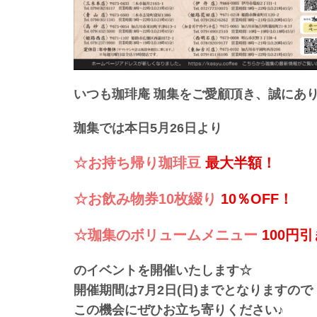
いつも珈琲庵 珈集をご愛顧頂き、
誠にあ
珈集では本日5月26日より
☆お持ち帰り珈琲豆 
最大半額！
☆お飲み物券10枚綴り 
10％OFF！
☆珈集のボリュームメニュー 
100円
のイベントを開催いたします☆
開催期間は7月2日(日)までとなりますので
この機会にぜひお立ち寄りください♪