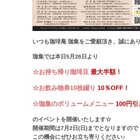
いつも珈琲庵 珈集をご愛顧頂き、
誠にあ
珈集では本日5月26日より
☆お持ち帰り珈琲豆 
最大半額！
☆お飲み物券10枚綴り 
10％OFF！
☆珈集のボリュームメニュー 
100円
のイベントを開催いたします☆
開催期間は7月2日(日)までとなりますので
この機会にぜひお立ち寄りください♪