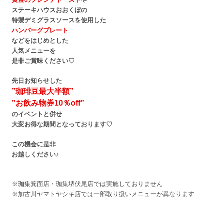
ステーキハウスおおくぼの
特製デミグラスソースを使用した
ハンバーグプレート
などをはじめとした
人気メニューを
是非ご賞味ください♡
先日お知らせした
”珈琲豆最大半額”
”お飲み物券10％off”
のイベントと併せ
大変お得な期間となっております♡
この機会に是非
お越しください♪
※珈集箕面店・珈集堺伏尾店では実施しておりません
※加古川ヤマトヤシキ店では一部取り扱いメニューが異なります