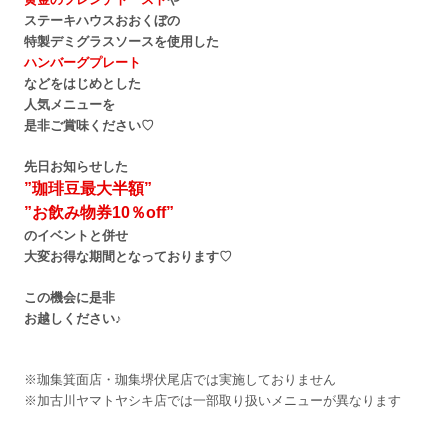
ステーキハウスおおくぼの
特製デミグラスソースを使用した
ハンバーグプレート
などをはじめとした
人気メニューを
是非ご賞味ください♡
先日お知らせした
”珈琲豆最大半額”
”お飲み物券10％off”
のイベントと併せ
大変お得な期間となっております♡
この機会に是非
お越しください♪
※珈集箕面店・珈集堺伏尾店では実施しておりません
※加古川ヤマトヤシキ店では一部取り扱いメニューが異なります