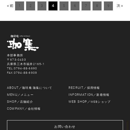
« 前
1
2
3
4
5
6
7
8
9
次 »
本部事務所
〒673-0433
兵庫県三木市福井2165-1
TEL:0794-88-6690
FAX:0794-88-6909
ABOUT
RECRUIT
／珈琲庵 珈集について
／採用情報
MENU
INFORMATION
／メニュー
／新着情報
SHOP
WEB SHOP
／店舗紹介
／WEBショップ
COMPANY
／会社情報
お問い合わせ