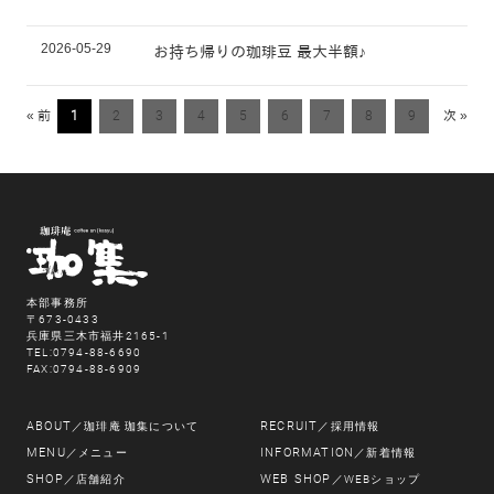
2026-05-29
お持ち帰りの珈琲豆 最大半額♪
« 前
1
2
3
4
5
6
7
8
9
次 »
本部事務所
〒673-0433
兵庫県三木市福井2165-1
TEL:0794-88-6690
FAX:0794-88-6909
ABOUT
RECRUIT
／珈琲庵 珈集について
／採用情報
MENU
INFORMATION
／メニュー
／新着情報
SHOP
WEB SHOP
／店舗紹介
／WEBショップ