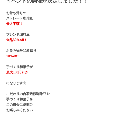
イベントの開催が決定しました！！
お持ち帰りの
ストレート珈琲豆
最大半額！
ブレンド珈琲豆
全品30％off！
お飲み物券10枚綴り
10％off！
手づくり和菓子が
最大100円引き
になります☆
こだわりの自家焙煎珈琲豆や
手づくり和菓子を
この機会に是非ご
お楽しみください♪