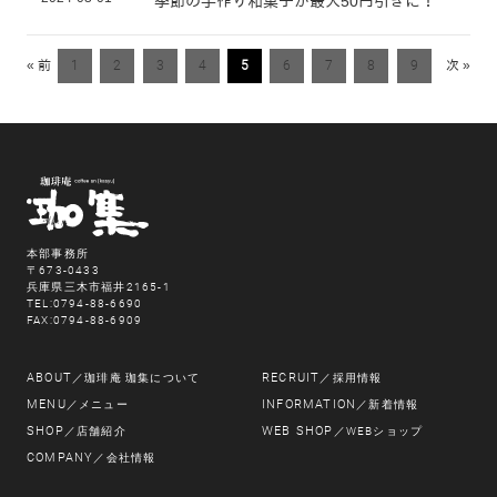
季節の手作り和菓子が最大50円引きに！
« 前
1
2
3
4
5
6
7
8
9
次 »
本部事務所
〒673-0433
兵庫県三木市福井2165-1
TEL:0794-88-6690
FAX:0794-88-6909
ABOUT
RECRUIT
／珈琲庵 珈集について
／採用情報
MENU
INFORMATION
／メニュー
／新着情報
SHOP
WEB SHOP
／店舗紹介
／WEBショップ
COMPANY
／会社情報