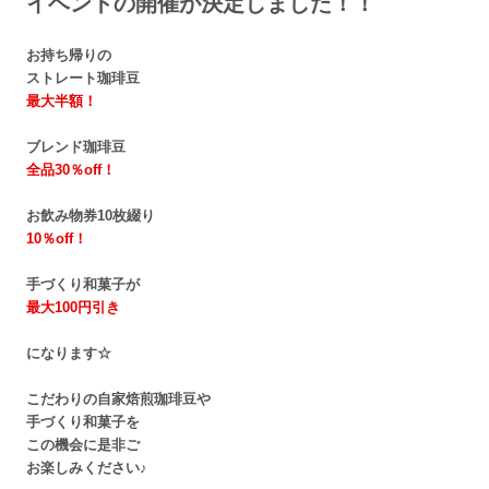
イベントの開催が決定しました！！
お持ち帰りの
ストレート珈琲豆
最大半額！
ブレンド珈琲豆
全品30％off！
お飲み物券10枚綴り
10％off！
手づくり和菓子が
最大100円引き
になります☆
こだわりの自家焙煎珈琲豆や
手づくり和菓子を
この機会に是非ご
お楽しみください♪