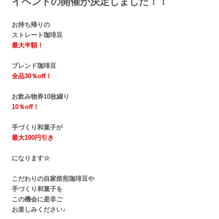
イベントの開催が決定しました！！
お持ち帰りの
ストレート珈琲豆
最大半額！
ブレンド珈琲豆
全品30％off！
お飲み物券10枚綴り
10％off！
手づくり和菓子が
最大100円引き
になります☆
こだわりの自家焙煎珈琲豆や
手づくり和菓子を
この機会に是非ご
お楽しみください♪