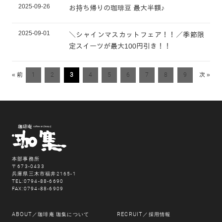
2025-09-26
お持ち帰りの珈琲豆 最大半額♪
2025-09-01
＼シャインマスカットフェア！！／季節限
定スイーツが最大100円引き！！
« 前
1
2
3
4
5
6
7
8
9
次 »
本部事務所
〒673-0433
兵庫県三木市福井2165-1
TEL:0794-88-6690
FAX:0794-88-6909
ABOUT
RECRUIT
／珈琲庵 珈集について
／採用情報