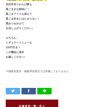
店内手作りわらび餅も
黒ごまきな粉味に！
黒ごまアイスも添えて
黒ごま好きにはたまらない！
黒みつをかけて
お召し上がりください♪
もちろん、
レギュラーメニューも
100円引き！
この機会に是非
お越しください♪
※珈集箕面店・珈集堺伏尾店では実施しておりません
新着情報一覧へ戻る