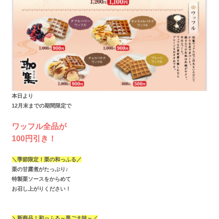
本日より
12月末までの期間限定で
ワッフル全品が
100円引き！
＼季節限定！栗の和っふる／
栗の甘露煮がたっぷり♪
特製栗ソースをからめて
お召し上がりください！
＼新商品！和っふる～黒ごま味～／