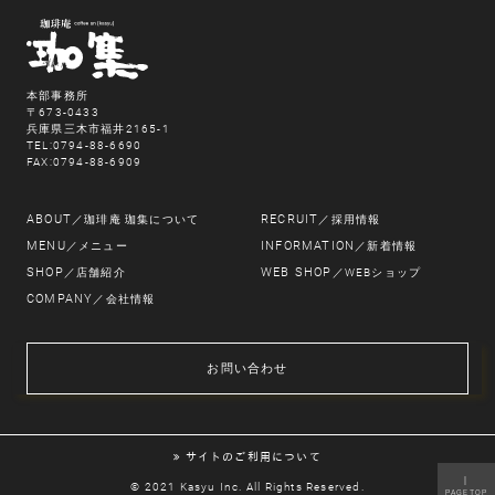
本部事務所
〒673-0433
兵庫県三木市福井2165-1
TEL:0794-88-6690
FAX:0794-88-6909
ABOUT
RECRUIT
／珈琲庵 珈集について
／採用情報
MENU
INFORMATION
／メニュー
／新着情報
SHOP
WEB SHOP
／店舗紹介
／WEBショップ
COMPANY
／会社情報
お問い合わせ
サイトのご利用について
｜
© 2021 Kasyu Inc. All Rights Reserved.
PAGETOP