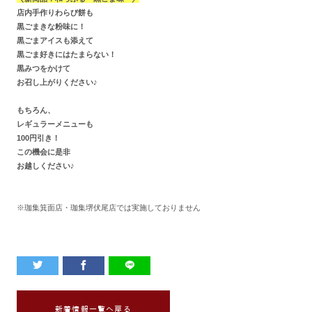
店内手作りわらび餅も
黒ごまきな粉味に！
黒ごまアイスも添えて
黒ごま好きにはたまらない！
黒みつをかけて
お召し上がりください♪
もちろん、
レギュラーメニューも
100円引き！
この機会に是非
お越しください♪
※珈集箕面店・珈集堺伏尾店では実施しておりません
新着情報一覧へ戻る