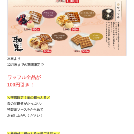
本日より
12月末までの期間限定で
ワッフル全品が
100円引き！
＼季節限定！栗の和っふる／
栗の甘露煮がたっぷり♪
特製栗ソースをからめて
お召し上がりください！
＼新商品！和っふる～黒ごま味～／