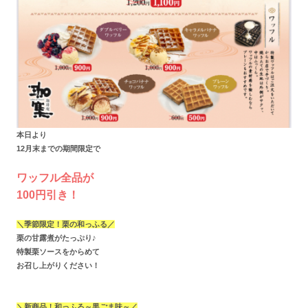
本日より
12月末までの期間限定で
ワッフル全品が
100円引き！
＼季節限定！栗の和っふる／
栗の甘露煮がたっぷり♪
特製栗ソースをからめて
お召し上がりください！
＼新商品！和っふる～黒ごま味～／