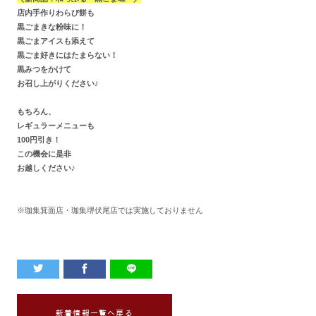
店内手作りわらび餅も
黒ごまきな粉味に！
黒ごまアイスも添えて
黒ごま好きにはたまらない！
黒みつをかけて
お召し上がりください♪
もちろん、
レギュラーメニューも
100円引き！
この機会に是非
お越しください♪
※珈集箕面店・珈集堺伏尾店では実施しておりません
新着情報一覧へ戻る