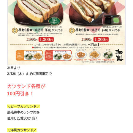
本日より
2月26（木）までの期間限定で
カツサンド各種が
100円引き！
＼ビーフカツサンド／
黒毛和牛のランプ肉を
使用した贅沢な1品！
＼洋風カツサンド／