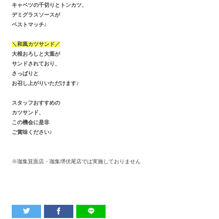
キャベツの千切りとトンカツ、
デミグラスソースが
ベストマッチ♪
＼和風カツサンド／
大根おろしと大葉が
サンドされており、
さっぱりと
お召し上がりいただけます♪
スタッフおすすめの
カツサンド、
この機会に是非
ご賞味ください♪
※珈集箕面店・珈集堺伏尾店では実施しておりません