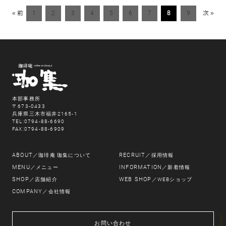
« 前
1
2
3
4
5
6
7
8
9
次 »
本部事務所
〒673-0433
兵庫県三木市福井2165-1
TEL:0794-88-6690
FAX:0794-88-6909
ABOUT
RECRUIT
／珈琲庵 珈集について
／採用情報
MENU
INFORMATION
／メニュー
／新着情報
SHOP
WEB SHOP
／店舗紹介
／WEBショップ
COMPANY
／会社情報
お問い合わせ