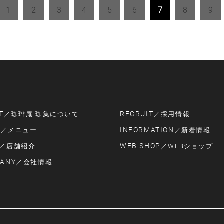
1
2
3
4
5
6
7
8
9
T
RECRUIT
／珈琲庵 珈集について
／採用情報
U
INFORMATION
／メニュー
／新着情報
WEB SHOP
／店舗紹介
／WEBショップ
ANY
／会社情報