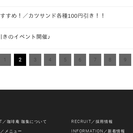
すすめ！／カツサンド各種100円引き！！
円引きのイベント開催♪
1
2
3
4
5
6
7
8
9
T
RECRUIT
／珈琲庵 珈集について
／採用情報
U
INFORMATION
／メニュー
／新着情報