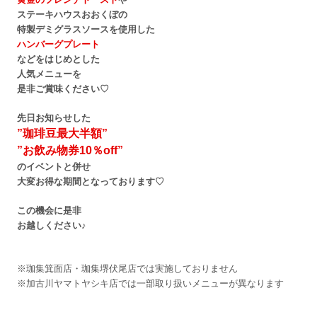
ステーキハウスおおくぼの
特製デミグラスソースを使用した
ハンバーグプレート
などをはじめとした
人気メニューを
是非ご賞味ください♡
先日お知らせした
”珈琲豆最大半額”
”お飲み物券10％off”
のイベントと併せ
大変お得な期間となっております♡
この機会に是非
お越しください♪
※珈集箕面店・珈集堺伏尾店では実施しておりません
※加古川ヤマトヤシキ店では一部取り扱いメニューが異なります